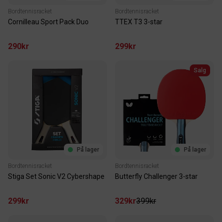
Bordtennisracket
Bordtennisracket
Cornilleau Sport Pack Duo
TTEX T3 3-star
290kr
299kr
Salg
På lager
På lager
Bordtennisracket
Bordtennisracket
Stiga Set Sonic V2 Cybershape
Butterfly Challenger 3-star
299kr
329kr
399kr