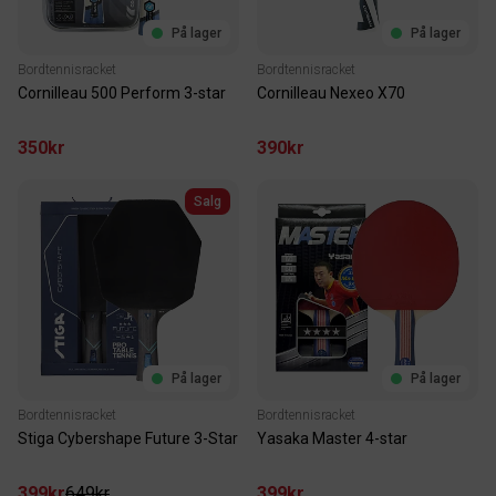
På lager
På lager
Bordtennisracket
Bordtennisracket
Cornilleau 500 Perform 3-star
Cornilleau Nexeo X70
350kr
390kr
Salg
På lager
På lager
Bordtennisracket
Bordtennisracket
Stiga Cybershape Future 3-Star
Yasaka Master 4-star
399kr
649kr
399kr