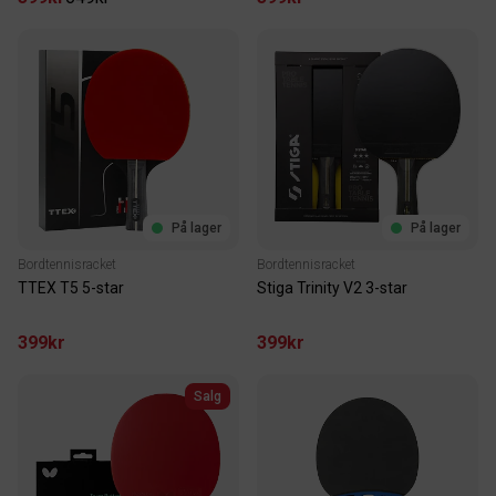
På lager
På lager
Bordtennisracket
Bordtennisracket
TTEX T5 5-star
Stiga Trinity V2 3-star
399kr
399kr
Salg