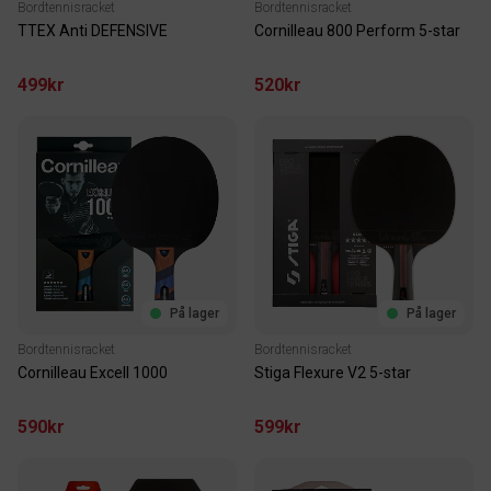
Bordtennisracket
Bordtennisracket
TTEX Anti DEFENSIVE
Cornilleau 800 Perform 5-star
499kr
520kr
På lager
På lager
Bordtennisracket
Bordtennisracket
Cornilleau Excell 1000
Stiga Flexure V2 5-star
590kr
599kr