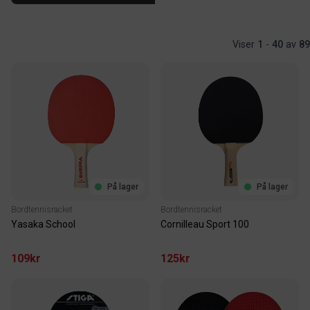
Viser
1
-
40
av
89
På lager
På lager
Bordtennisracket
Bordtennisracket
Yasaka School
Cornilleau Sport 100
109kr
125kr