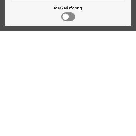
Markedsføring
Kontakt oss
Faldalsveien 363
1900 Fetsund, NO
22 60 71 87
info@biljardexperten.no
Kundeservice
Plassberegning biljardbord
Dimensjonene til dartbrettet