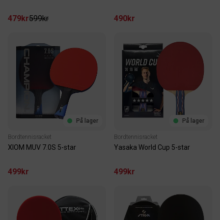
479kr
599kr
490kr
På lager
På lager
Bordtennisracket
Bordtennisracket
XIOM MUV 7.0S 5-star
Yasaka World Cup 5-star
499kr
499kr