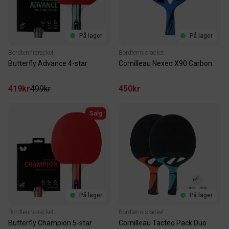
På lager
På lager
Bordtennisracket
Bordtennisracket
Butterfly Advance 4-star
Cornilleau Nexeo X90 Carbon
419kr
499kr
450kr
Salg
På lager
På lager
Bordtennisracket
Bordtennisracket
Butterfly Champion 5-star
Cornilleau Tacteo Pack Duo