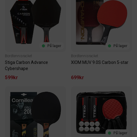
På lager
På lager
Bordtennisracket
Bordtennisracket
Stiga Carbon Advance
XIOM MUV 9.0S Carbon 5-star
Cybershape
599kr
699kr
På lager