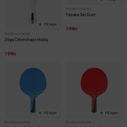
Bordtennisracket
Yasaka Set Duet
På lager
199kr
Bordtennisracket
Stiga Cybershape Hobby
199kr
På lager
På lager
Bordtennisracket
Bordtennisracket