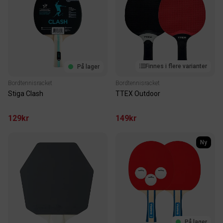
Finnes i flere varianter
På lager
Bordtennisracket
Bordtennisracket
Stiga Clash
TTEX Outdoor
129kr
149kr
Ny
På lager