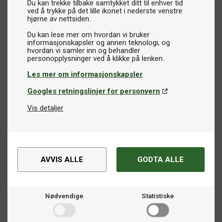
uten å kompromisse med spillegenskaper som skru og
Du kan trekke tilbake samtykket ditt til enhver tid
ved å trykke på det lille ikonet i nederste venstre
kontroll? Våre utendørsracketer er spesialdesignet for å
hjørne av nettsiden.
tåle tøffe forhold, slik at du kan spille bordtennis hvor som
Du kan lese mer om hvordan vi bruker
helst, når som helst.
informasjonskapsler og annen teknologi, og
hvordan vi samler inn og behandler
Ledende merker på markedet
Hos oss finner du bordtennisracketer fra de mest
Les mer om informasjonskapsler
anerkjente merkene på markedet, inkludert
Butterfly
,
Stiga
,
Googles retningslinjer for personvern
Victas
,
Xiom
,
Yasaka
,
Donic
,
Cornilleau
og flere. Enten du
Vis detaljer
er nybegynner eller en erfaren konkurransespiller, har vi
racketen som passer perfekt for deg.
Utforsk vårt utvalg og finn den perfekte bordtennisracketen
for din spillestil og nivå!
AVVIS ALLE
GODTA ALLE
Nødvendige
Statistiske