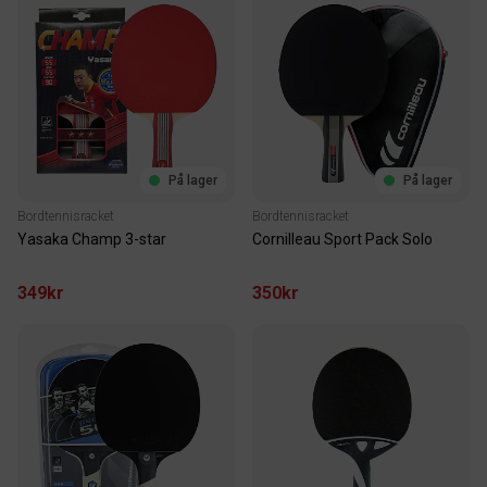
På lager
På lager
Bordtennisracket
Bordtennisracket
Yasaka Champ 3-star
Cornilleau Sport Pack Solo
349kr
350kr