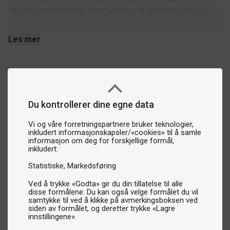
skolen, fritidsklubben eller hjemme, er det lurt å velge en
bordtennisracket med mindre fart og skru. Disse racketene
er mer tilgivende og enkle å bruke, noe som gjør dem
Les mer
perfekte for spillere på alle nivåer. Du finner disse
racketene i vår kategori for hobbyracketer.
Trening og konkurranse – for deg som tar bordtennis
på alvor
Du kontrollerer dine egne data
For deg som spiller ofte og mestrer skru, er våre 5-
stjerners bordtennisracketer og konseptracketer det
Vi og våre forretningspartnere bruker teknologier,
inkludert informasjonskapsler/«cookies» til å samle
naturlige valget. Her finner du alt fra racketer med
informasjon om deg for forskjellige formål,
allroundegenskaper for variert spill til raske offensive
inkludert:
racketer designet for konkurransespill. Disse racketene gir
Statistiske
Markedsføring
deg muligheten til å utfordre både deg selv og
motstanderne dine, akkurat som verdenseliten gjør.
Ved å trykke «Godta» gir du din tillatelse til alle
disse formålene. Du kan også velge formålet du vil
samtykke til ved å klikke på avmerkingsboksen ved
Utendørsracketer – for spill året rundt
siden av formålet, og deretter trykke «Lagre
innstillingene».
Trenger du en bordtennisracket som tåler slag, vær og vind