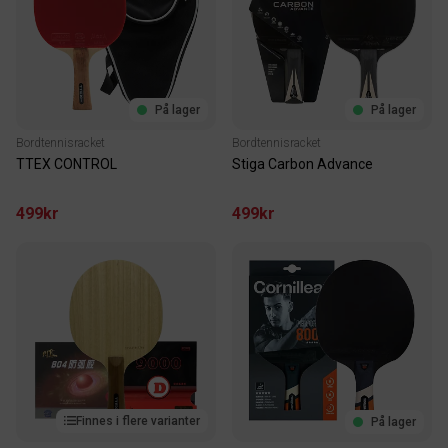
På lager
På lager
Bordtennisracket
Bordtennisracket
TTEX CONTROL
Stiga Carbon Advance
499kr
499kr
Finnes i flere varianter
På lager