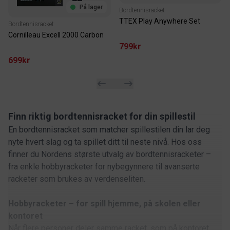
På lager
Bordtennisracket
TTEX Play Anywhere Set
Bordtennisracket
Cornilleau Excell 2000 Carbon
799kr
699kr
Finn riktig bordtennisracket for din spillestil
En bordtennisracket som matcher spillestilen din lar deg
nyte hvert slag og ta spillet ditt til neste nivå. Hos oss
finner du Nordens største utvalg av bordtennisracketer –
fra enkle hobbyracketer for nybegynnere til avanserte
racketer som brukes av verdenseliten.
Hobbyracketer – for spill hjemme, på skolen eller
kontoret
Når flere personer deler samme racket, som på kontoret,