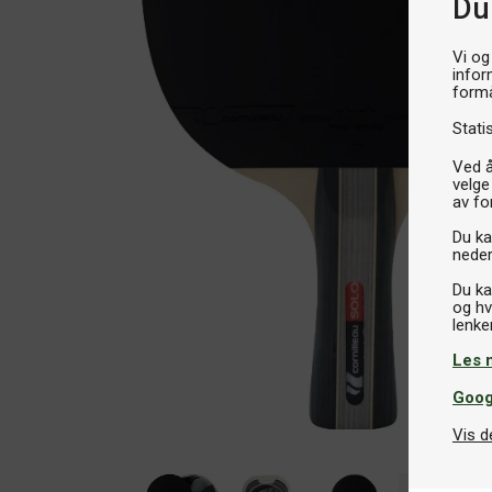
Du
Vi og
infor
formå
Stati
Ved å
velge
av fo
Du kan
neder
Du ka
og hv
Les 
Goog
Vis d