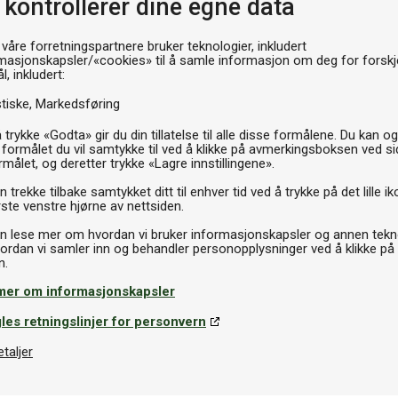
 kontrollerer dine egne data
P
 våre forretningspartnere bruker teknologier, inkludert
masjonskapsler/«cookies» til å samle informasjon om deg for forskje
l, inkludert:
stiske
Markedsføring
 trykke «Godta» gir du din tillatelse til alle disse formålene. Du kan o
 formålet du vil samtykke til ved å klikke på avmerkingsboksen ved s
rmålet, og deretter trykke «Lagre innstillingene».
 trekke tilbake samtykket ditt til enhver tid ved å trykke på det lille ik
ste venstre hjørne av nettsiden.
n lese mer om hvordan vi bruker informasjonskapsler og annen tekno
ordan vi samler inn og behandler personopplysninger ved å klikke på
mer om informasjonskapsler
les retningslinjer for personvern
etaljer