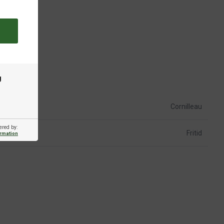
g
Cornilleau
ered by:
Fritid
ormation