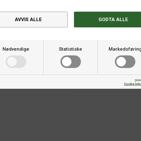
AVVIS ALLE
GODTA ALLE
Spesifikasjoner
Nødvendige
Statistiske
Markedsførin
cket med god følelse og et
Varemerke
pow
Kategori
Cookie Inf