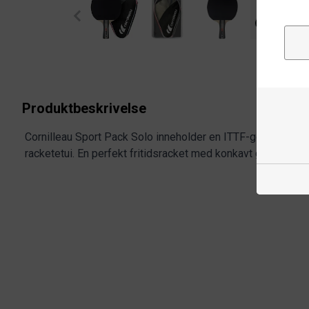
Produktbeskrivelse
Cornilleau Sport Pack Solo inneholder en ITTF-godkjent ra
racketetui. En perfekt fritidsracket med konkavt grep.