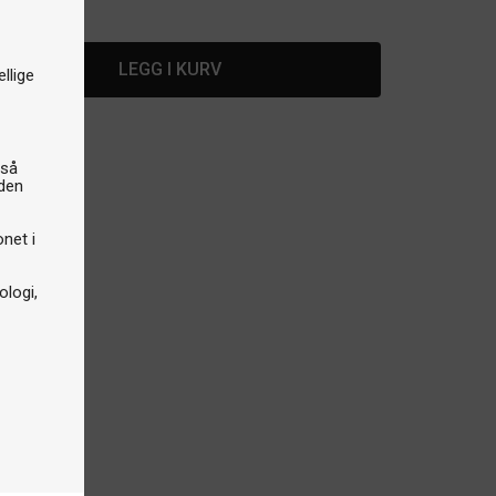
å lager
LEGG I KURV
llige
gså
iden
onet i
logi,