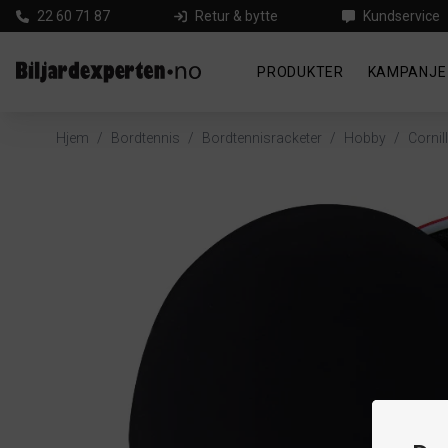
22 60 71 87
Retur & bytte
Kundservice
PRODUKTER
KAMPANJE
Hjem
/
Bordtennis
/
Bordtennisracketer
/
Hobby
/
Cornil