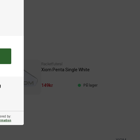
Racketfuteral
Xiom Penta Single White
g
149kr
ger
På lager
ered by:
ormation