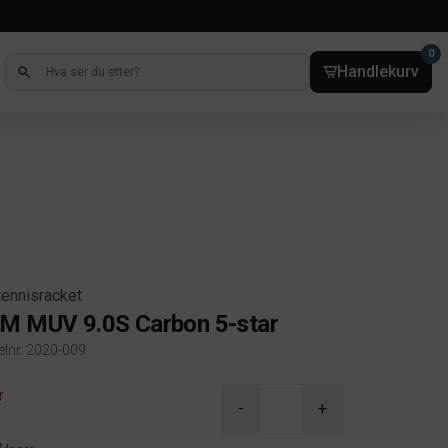
0
Handlekurv
tennisracket
M MUV 9.0S Carbon 5-star
kelnr. 2020-009
ct information
r
-
+