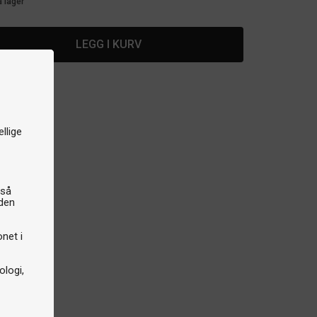
å lager
LEGG I KURV
llige
gså
iden
onet i
logi,