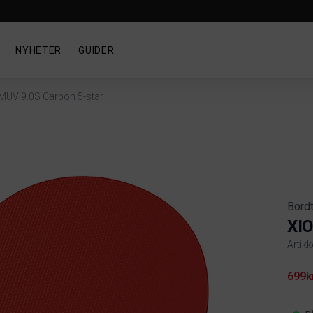
NYHETER
GUIDER
MUV 9.0S Carbon 5-star
Bord
XIO
Artik
Produ
699k