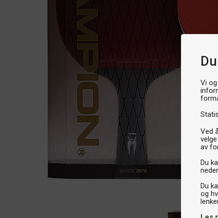
Du
Vi og
infor
formå
Stati
Ved å
velge
av fo
Du kan
neder
Du ka
og hv
Les 