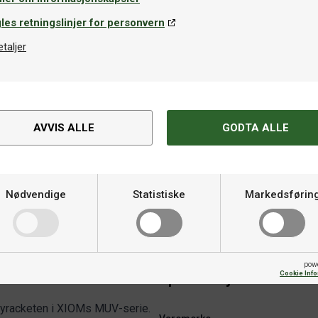
les retningslinjer for personvern
etaljer
AVVIS ALLE
GODTA ALLE
ketveske
Racketfuteral
om Penta Double Sky
Xiom Penta Single Pink
Nødvendige
Statistiske
Markedsførin
9kr
149kr
På lager
På la
pow
Cookie Inf
Spesifikasjoner
yracketen i XIOMs MUV-serie.