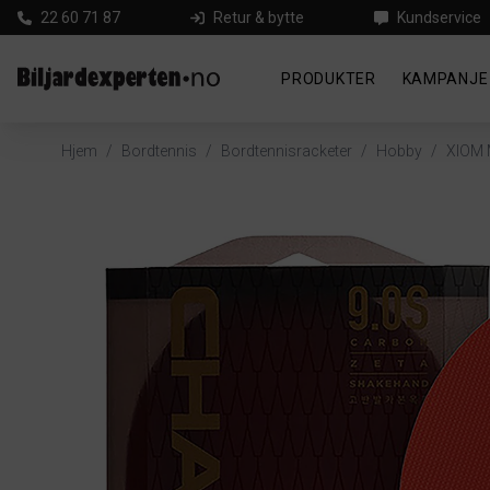
22 60 71 87
Retur & bytte
Kundservice
PRODUKTER
KAMPANJE
Hjem
/
Bordtennis
/
Bordtennisracketer
/
Hobby
/
XIOM 