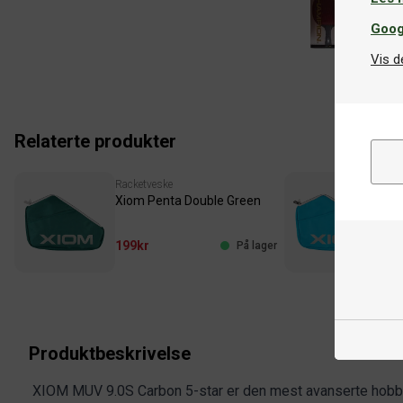
Goog
Vis d
Relaterte produkter
Racketveske
Rac
Xiom Penta Double Green
Xi
199kr
19
På lager
Produktbeskrivelse
XIOM MUV 9.0S Carbon 5-star er den mest avanserte hobb