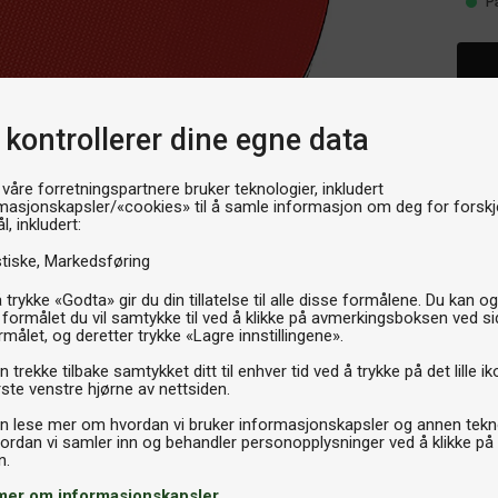
P
 kontrollerer dine egne data
 våre forretningspartnere bruker teknologier, inkludert
masjonskapsler/«cookies» til å samle informasjon om deg for forskje
l, inkludert:
stiske
Markedsføring
 trykke «Godta» gir du din tillatelse til alle disse formålene. Du kan o
 formålet du vil samtykke til ved å klikke på avmerkingsboksen ved s
rmålet, og deretter trykke «Lagre innstillingene».
 trekke tilbake samtykket ditt til enhver tid ved å trykke på det lille ik
ste venstre hjørne av nettsiden.
n lese mer om hvordan vi bruker informasjonskapsler og annen tekno
ordan vi samler inn og behandler personopplysninger ved å klikke på
mer om informasjonskapsler