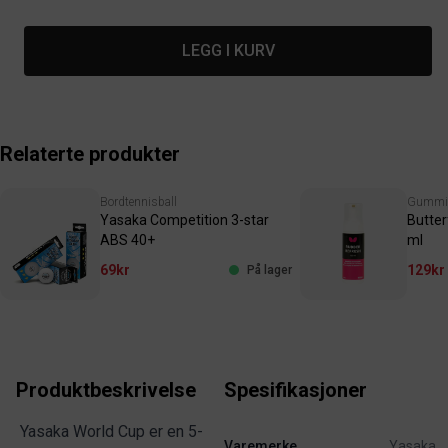
LEGG I KURV
Relaterte produkter
Bordtennisball
Gummir
Yasaka Competition 3-star
Butter
ABS 40+
ml
69kr
129kr
På lager
Produktbeskrivelse
Spesifikasjoner
Yasaka World Cup er en 5-
Varemerke
Yasaka