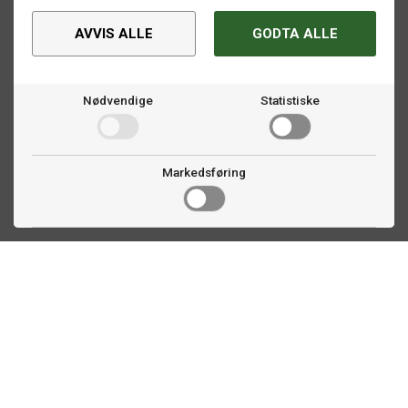
AVVIS ALLE
GODTA ALLE
Nødvendige
Statistiske
Markedsføring
Kontakt oss
Faldalsveien 363
1900 Fetsund, NO
22 60 71 87