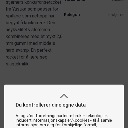
stjerners konkurranseracket
fra Yasaka som passer for
Kategori
5-stjerne
spillere som nettopp har
begynt å konkurrere. Den
høykvalitets stommen
kombineres med et mykt 2,0
mm gummi med middels
hard svamp. En perfekt
racket for å lære seg
slagteknikk.
Du kontrollerer dine egne data
Vi og våre forretningspartnere bruker teknologier,
inkludert informasjonskapsler/«cookies» til å samle
informasjon om deg for forskjellige formål,