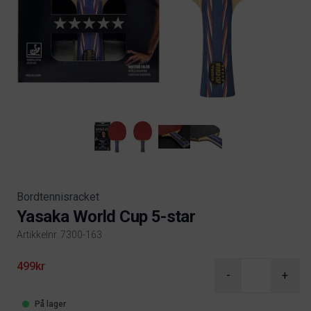
Bordtennisracket
Yasaka World Cup 5-star
Artikkelnr. 7300-163
Product information
499kr
-
+
På lager