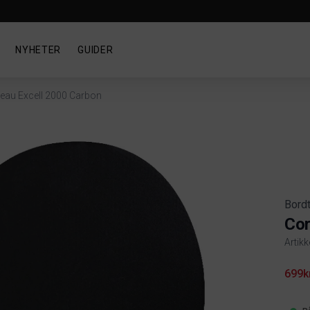
NYHETER
GUIDER
leau Excell 2000 Carbon
Bord
Cor
Artik
Produ
699k