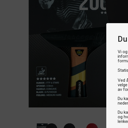
Du
Vi og
infor
formå
Stati
Ved å
velge
av fo
Du kan
neder
Du ka
og hv