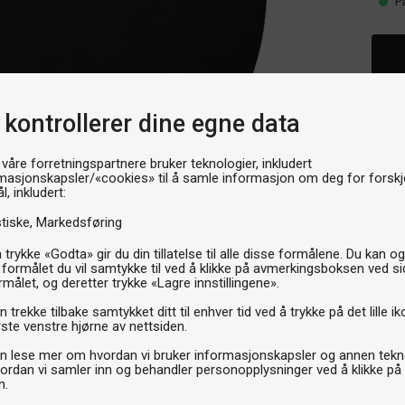
P
 kontrollerer dine egne data
 våre forretningspartnere bruker teknologier, inkludert
masjonskapsler/«cookies» til å samle informasjon om deg for forskje
l, inkludert:
stiske
Markedsføring
 trykke «Godta» gir du din tillatelse til alle disse formålene. Du kan o
 formålet du vil samtykke til ved å klikke på avmerkingsboksen ved s
rmålet, og deretter trykke «Lagre innstillingene».
 trekke tilbake samtykket ditt til enhver tid ved å trykke på det lille ik
ste venstre hjørne av nettsiden.
n lese mer om hvordan vi bruker informasjonskapsler og annen tekno
ordan vi samler inn og behandler personopplysninger ved å klikke på