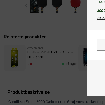
Les 
Goog
Vis d
Relaterte produkter
Bordtennisball
Bor
Cornilleau P-Ball ABS EVO 3-star
Cor
ITTF 3-pack
sta
69kr
59
På lager
Produktbeskrivelse
Cornilleau Excell 2000 Carbon er en 6-stjerners racket ful