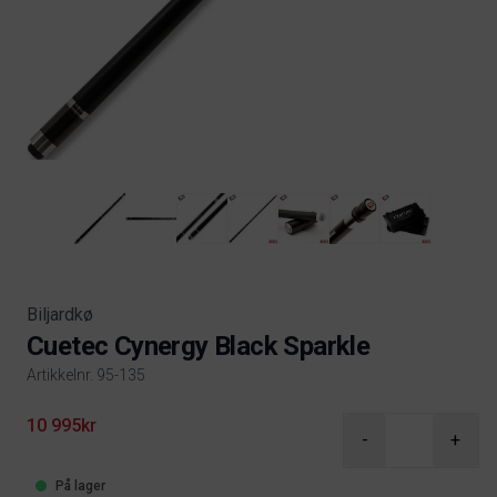
Biljardkø
Cuetec Cynergy Black Sparkle
Artikkelnr. 95-135
Product information
10 995kr
-
+
På lager