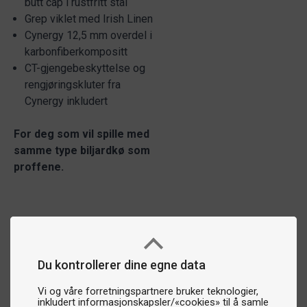
butt cap i rustfritt stål
Grep viklet med Irish Linen
Cynergy 12,5 mm overdel i
karbonfiberkompositt
CT-gjengebeskyttelse og
rengjøringskluter fra
Cynergy inkludert
For deg som vil spille med
samme type biljardkø som
proffene.
Du kontrollerer dine egne data
Vi og våre forretningspartnere bruker teknologier,
inkludert informasjonskapsler/«cookies» til å samle