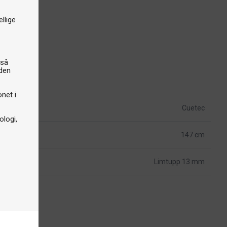
llige
gså
iden
onet i
Cuetec
logi,
147 cm
Limtupp 13 mm