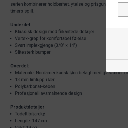
serien kombinerer holdbarhet, ytelse og prisgunstighet i e
timers spill.
Underdel:
Klassisk design med firkantede detaljer
Veltex-grep for komfortabel følelse
Svart implexgjenge (3/8" x 14")
Slitesterk bumper
Overdel:
Materiale: Nordamerikansk lønn belagt med glassfiber fo
13 mm limtupp i lær
Polykarbonat-køben
Profesjonell avsmalnende design
Produktdetaljer
Todelt biljardkø
Lengde: 147 cm
Vekt: 19 oz