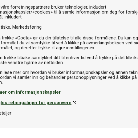
 våre forretningspartnere bruker teknologier, inkludert
masjonskapsler/«cookies» til å samle informasjon om deg for forskje
l, inkludert:
stiske
Markedsføring
 trykke «Godta» gir du din tillatelse til alle disse formålene. Du kan o
 formålet du vil samtykke til ved å klikke på avmerkingsboksen ved s
Spesifikasjoner
rmålet, og deretter trykke «Lagre innstillingene».
 trekke tilbake samtykket ditt til enhver tid ved å trykke på det lille ik
onstruksjon og klassisk
ste venstre hjørne av nettsiden.
Varemerke
n lese mer om hvordan vi bruker informasjonskapsler og annen tekno
jardspillere som ønsker en
ordan vi samler inn og behandler personopplysninger ved å klikke på
Lengde
ørsteklasses nordamerikansk lønn
r mot bøying, riper og skader.
mer om informasjonskapsler
at-køben og profesjonelle
Køtupp
les retningslinjer for personvern
rtabel spilleopplevelse.
etaljer
som gir en myk og behagelig
gjenge (3/8" x 14") for
eskytter mot støt. Warrior-