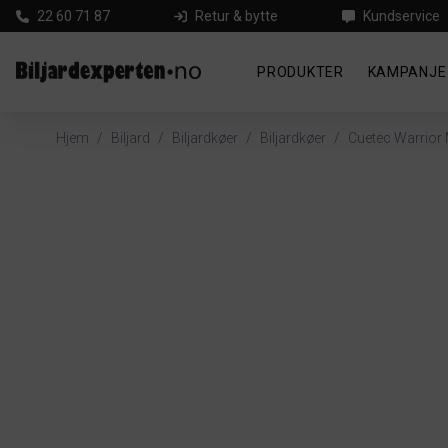
22 60 71 87
Retur & bytte
Kundservice
PRODUKTER
KAMPANJE
Hjem
/
Biljard
/
Biljardkøer
/
Biljardkøer
/
Cuetec Warrior