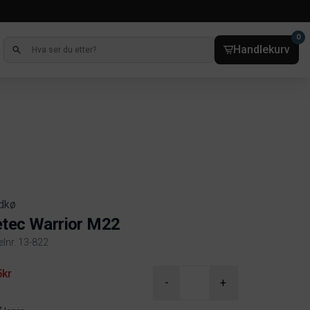
0
Handlekurv
rdkø
tec Warrior M22
elnr. 13-822
ct information
5kr
-
+