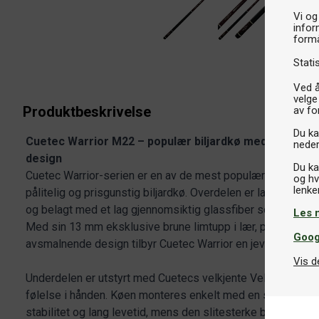
Vi og
infor
formå
Stati
Ved å
velge
Produktbeskrivelse
av fo
Du kan
Cuetec Warrior M22 – populær biljardkø med holdbar k
neder
design
Du ka
Cuetec Warrior-serien er en av de mest populære blant bil
og hv
pålitelig og prisgunstig biljardkø. Overdelen er laget av f
og belagt med et lag gjennomsiktig glassfiber som beskytte
Les 
Med sin 13 mm eksklusive brune limtupp i lær, polykarbon
Goog
avsmalnende design tilbyr Cuetec Warrior en jevn og komfo
Vis d
Underdelen er utstyrt med Cuetecs velkjente Veltex-grep 
følelse i hånden. Køen monteres enkelt med en svart implex
stabilitet og lang levetid, mens den slitesterke bumperen b