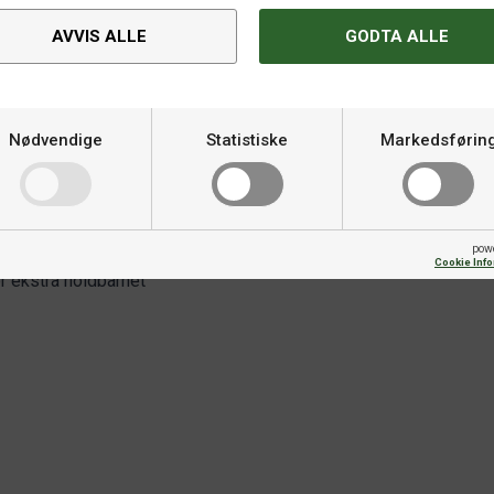
n biljardkø som tåler mange
AVVIS ALLE
GODTA ALLE
Nødvendige
Statistiske
Markedsførin
pow
Cookie Inf
r ekstra holdbarhet