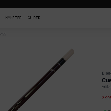
NYHETER
GUIDER
 M22
Bilja
Cue
Artikk
Produ
2 99