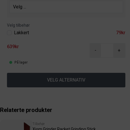
Velg tilbehør
Lakkert
79kr
639kr
-
+
På lager
VELG ALTERNATIV
Relaterte produkter
Tilbehør
Xiom Grinder Racket Grinding Stick