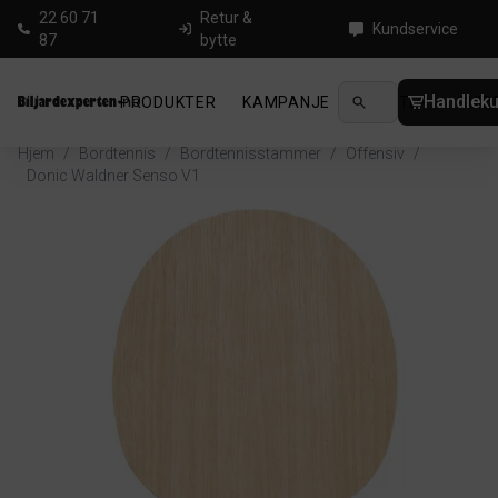
22 60 71
Retur &
Kundservice
87
bytte
Handleku
PRODUKTER
KAMPANJE
NYHETER
GUID
Hjem
/
Bordtennis
/
Bordtennisstammer
/
Offensiv
/
Donic Waldner Senso V1