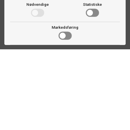
Nødvendige
Statistiske
Markedsføring
Kontakt oss
Faldalsveien 363
1900 Fetsund, NO
22 60 71 87
info@biljardexperten.no
Kundeservice