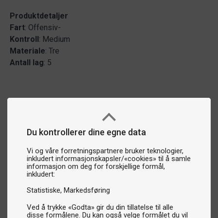
Produktdetaljer
Fart
: Offensiv-
Kontroll
: Medium
Materiale
: Tre
Antall
lag
: 5
Du kontrollerer dine egne data
Vi og våre forretningspartnere bruker teknologier,
inkludert informasjonskapsler/«cookies» til å samle
informasjon om deg for forskjellige formål,
inkludert:
Statistiske
Markedsføring
Ved å trykke «Godta» gir du din tillatelse til alle
disse formålene. Du kan også velge formålet du vil