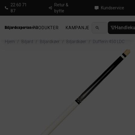
22 60 71
Retur &
Kundservice
87
bytte
Handleku
PRODUKTER
KAMPANJE
NYHETER
GUID
Hjem
/
Biljard
/
Biljardkøer
/
Biljardkøer
/
Dufferin 450 LDC