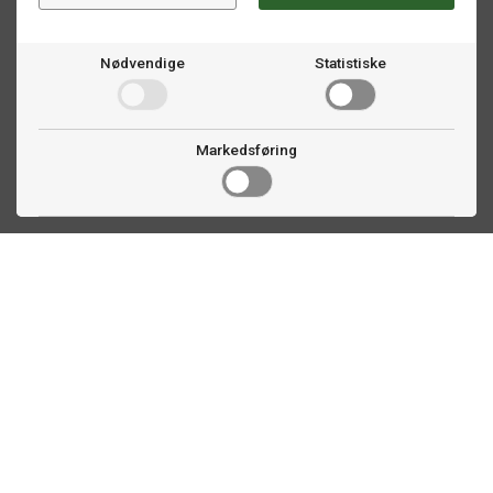
Nødvendige
Statistiske
Markedsføring
Kontakt oss
Faldalsveien 363
1900 Fetsund, NO
22 60 71 87
info@biljardexperten.no