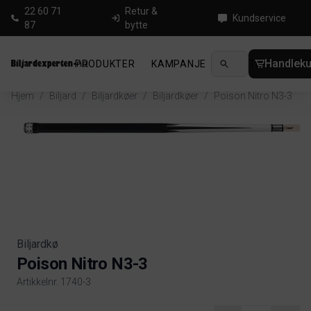
22 60 71
Retur &
Kundservice
87
bytte
Handleku
PRODUKTER
KAMPANJE
NYHETER
GUID
Hjem
/
Biljard
/
Biljardkøer
/
Biljardkøer
/
Poison Nitro N3-3
Biljardkø
Poison Nitro N3-3
Artikkelnr. 1740-3