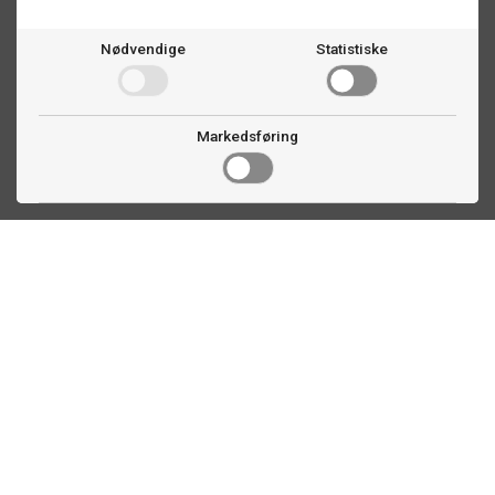
Nødvendige
Statistiske
Markedsføring
Kontakt oss
Faldalsveien 363
1900 Fetsund, NO
22 60 71 87
info@biljardexperten.no