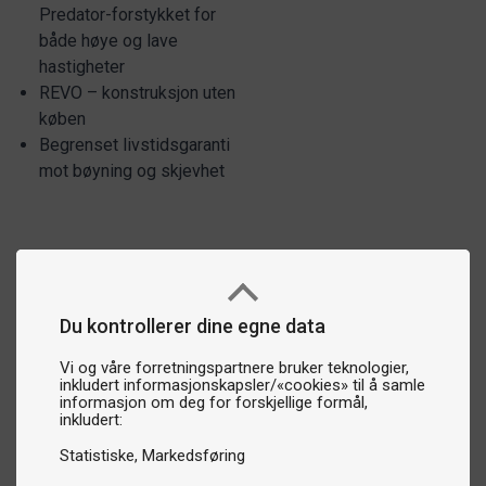
Predator-forstykket for
både høye og lave
hastigheter
REVO – konstruksjon uten
køben
Begrenset livstidsgaranti
mot bøyning og skjevhet
Du kontrollerer dine egne data
Vi og våre forretningspartnere bruker teknologier,
inkludert informasjonskapsler/«cookies» til å samle
informasjon om deg for forskjellige formål,
inkludert:
Statistiske
Markedsføring