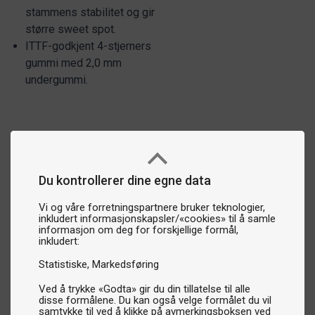
stammens stabilitet og gir
større sweet spot.
ITTF-godkjent 4-stjerners
gummi med 2,0 mm
undergummi.
Du kontrollerer dine egne data
Vi og våre forretningspartnere bruker teknologier,
inkludert informasjonskapsler/«cookies» til å samle
informasjon om deg for forskjellige formål,
inkludert:
Statistiske
Markedsføring
Ved å trykke «Godta» gir du din tillatelse til alle
disse formålene. Du kan også velge formålet du vil
samtykke til ved å klikke på avmerkingsboksen ved