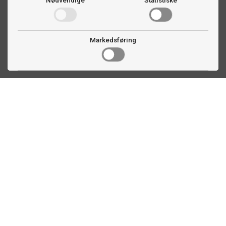
Nødvendige
Statistiske
Markedsføring
Kontakt oss
Faldalsveien 363
1900 Fetsund, NO
22 60 71 87
info@biljardexperten.no
Kundeservice